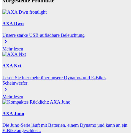
Vorgestellte Produkte
AXA Dwn
Unsere starke USB-aufladbare Beleuchtung
chevron_right
Mehr lesen
AXA Nxt
Lesen Sie hier mehr über unsere Dynamo- und E-Bike-
Scheinwerfer
chevron_right
Mehr lesen
AXA Juno
Die Juno-Serie läuft mit Batterien, einem Dynamo und kann an ein
E-Bike angeschlos...