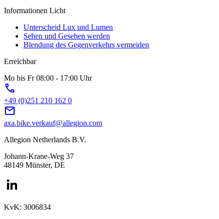
Informationen Licht
Unterscheid Lux und Lumen
Sehen und Gesehen werden
Blendung des Gegenverkehrs vermeiden
Erreichbar
Mo bis Fr 08:00 - 17:00 Uhr
phone
+49 (0)251 210 162 0
mail
axa.bike.verkauf@allegion.com
Allegion Netherlands B.V.
Johann-Krane-Weg 37
48149 Münster, DE
KvK: 3006834