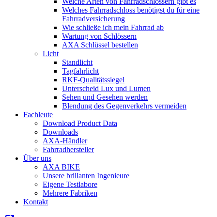
Welche Arten von Fahrradschlössern gibt es
Welches Fahrradschloss benötigst du für eine
Fahrradversicherung
Wie schließe ich mein Fahrrad ab
Wartung von Schlössern
AXA Schlüssel bestellen
Licht
Standlicht
Tagfahrlicht
RKF-Qualitätssiegel
Unterscheid Lux und Lumen
Sehen und Gesehen werden
Blendung des Gegenverkehrs vermeiden
Fachleute
Download Product Data
Downloads
AXA-Händler
Fahrradhersteller
Über uns
AXA BIKE
Unsere brillanten Ingenieure
Eigene Testlabore
Mehrere Fabriken
Kontakt