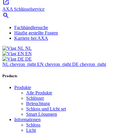
open_in_new
AXA Schlüsselservice
search
Fachhändlersuche
Häufig gestellte Fragen
Karriere bei AXA
NL
EN
DE
NL
chevron_right
EN
chevron_right
DE
chevron_right
Products
Produkte
Alle Produkte
Schlösser
Beleuchtung
Schloss und Licht set
Smart Lösungen
Informationen
Schloss
Licht