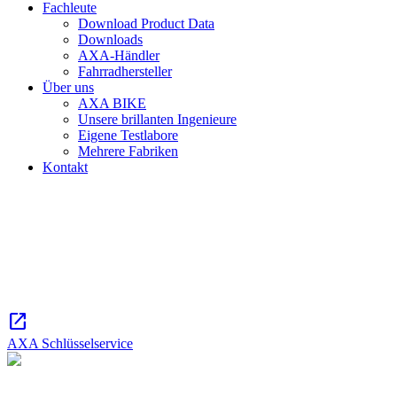
Fachleute
Download Product Data
Downloads
AXA-Händler
Fahrradhersteller
Über uns
AXA BIKE
Unsere brillanten Ingenieure
Eigene Testlabore
Mehrere Fabriken
Kontakt
AXA Schlüsselservice
Schlüssel verloren? Bestellen Sie sicher und schnell Ihren neuen
(Ersatz-)Schlüssel.
open_in_new
AXA Schlüsselservice