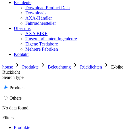
Fachleute
Download Product Data
Downloads
AXA-Händler
Fahrradhersteller
Über uns
AXA BIKE
Unsere brillanten Ingenieure
Eigene Testlabore
Mehrere Fabriken
Kontakt
chevron_right
chevron_right
chevron_right
chevron_right
house
Produkte
Beleuchtung
Rücklichten
E-bike
Rücklicht
Search type
Products
Others
No data found.
Filters
Produkte