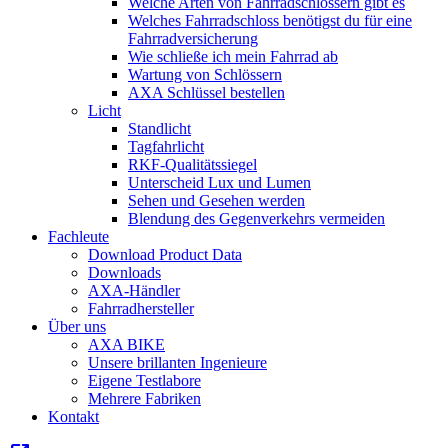
Welche Arten von Fahrradschlössern gibt es
Welches Fahrradschloss benötigst du für eine
Fahrradversicherung
Wie schließe ich mein Fahrrad ab
Wartung von Schlössern
AXA Schlüssel bestellen
Licht
Standlicht
Tagfahrlicht
RKF-Qualitätssiegel
Unterscheid Lux und Lumen
Sehen und Gesehen werden
Blendung des Gegenverkehrs vermeiden
Fachleute
Download Product Data
Downloads
AXA-Händler
Fahrradhersteller
Über uns
AXA BIKE
Unsere brillanten Ingenieure
Eigene Testlabore
Mehrere Fabriken
Kontakt