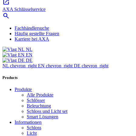
open_in_new
AXA Schlüsselservice
search
Fachhändlersuche
Häufig gestellte Fragen
Karriere bei AXA
NL
EN
DE
NL
chevron_right
EN
chevron_right
DE
chevron_right
Products
Produkte
Alle Produkte
Schlösser
Beleuchtung
Schloss und Licht set
Smart Lösungen
Informationen
Schloss
Licht