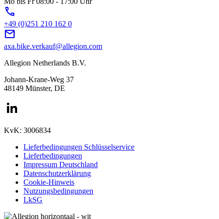
Mo bis Fr 08:00 - 17:00 Uhr
phone
+49 (0)251 210 162 0
mail
axa.bike.verkauf@allegion.com
Allegion Netherlands B.V.
Johann-Krane-Weg 37
48149 Münster, DE
KvK: 3006834
Lieferbedingungen Schlüsselservice
Lieferbedingungen
Impressum Deutschland
Datenschutzerklärung
Cookie-Hinweis
Nutzungsbedingungen
LkSG